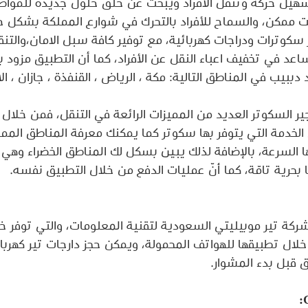
يل حركة وتنقل الأفراد ويبحث عن خلق حلول جديدة للمواصل
ممكن، والسماح للأفراد بالتحرك في شوارع المملكة بشكل
سكوترات ودراجات كهربائية، مع توفير كافة سبل الامان،والتن
اعد في تخفيف اعباء النقل عن الأفراد، كما أن التطبيق مزود 
دببيب في المناطق التالية: مكة ، الرياض ، القنفذة ، جازان ، ا
ر السكوتر العديد من المميزات الرائعة في التنقل، فمن خلا
خدمة التي يتوفر بها سكوتر كما يمكنك معرفة المناطق الممن
 السرعة، بالإضافة لذلك يبين بسكل لك المناطق الخضراء وهي 
 بحرية تامّة، كما أنّ عمليات الدفع من خلال التطبيق نفسه.
ة تير موبيليتي السعودية لتقنية المعلومات، والتي توفر خد
 خلال تطبيقها للهواتف المحمولة، ويمكن حجز دارجات تير كهربائي
 قبل بدء المشوار.