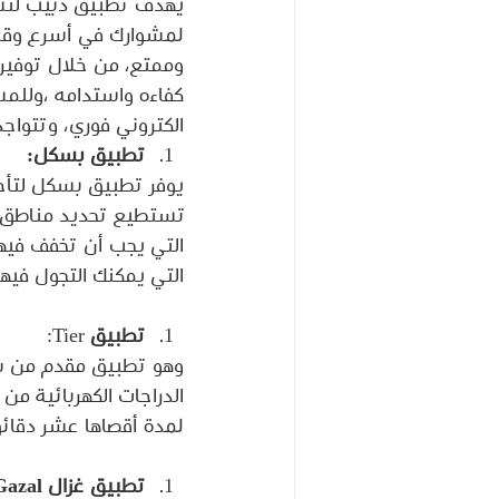
يهدف تطبيق دبيب لتسه
لمشوارك في أسرع وقت 
وممتع، من خلال توفير 
كفاءه واستدامه ،وللمس
الكتروني فوري، وتتواجد 
تطبيق بسكل:
يوفر تطبيق بسكل لتأجي
تستطيع تحديد مناطق ال
التي يجب أن تخفف فيها
التي يمكنك التجول فيها
تطبيق
 Tier:
وهو تطبيق مقدم من شرك
الدراجات الكهربائية من
لمدة أقصاها عشر دقائق
تطبيق غزال Gazal: