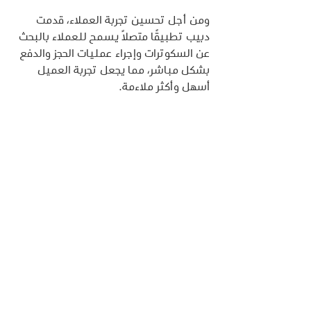
ومن أجل تحسين تجربة العملاء، قدمت 
دبيب تطبيقًا متصلاً يسمح للعملاء بالبحث 
عن السكوترات وإجراء عمليات الحجز والدفع 
بشكل مباشر، مما يجعل تجربة العميل 
أسهل وأكثر ملاءمة.
استنادًا إلى ما تم عرضه في هذا المقال، 
يمكن القول إن إنترنت الأشياء ليست مجرد 
تقنية جديدة، بل هي ثورة تكنولوجية تغير 
طريقة تفكيرنا وتفاعلنا مع العالم من 
حولنا. وشركات مثل دبيب لعب دورًا حاسمًا 
في استغلال هذا التحول لتحسين الخدمات 
وتلبية احتياجات العملاء بشكل أفضل.