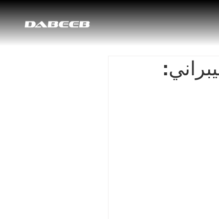
براني: