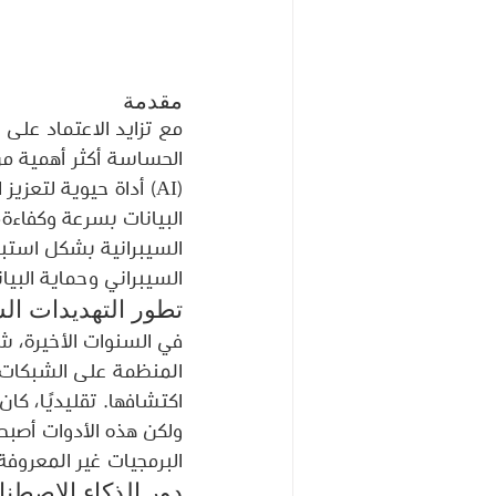
مقدمة
مع تزايد الاعتماد على ا
الحساسة أكثر أهمية من
(AI) أداة حيوية لتعز
البيانات بسرعة وكفاءة،
السيبرانية بشكل استب
السيبراني وحماية البيا
تطور التهديدات الس
في السنوات الأخيرة، شه
المنظمة على الشبكات وا
اكتشافها. تقليديًا، كان
ولكن هذه الأدوات أصبح
البرمجيات غير المعروفة
دور الذكاء الاصطنا