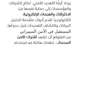
يزداد أيضًا التهديد الأمني. تحتاج الشركات 
والمؤسسات إلى حماية نفسها من 
الاختراقات والهجمات الإلكترونية
. 
التكنولوجيا تقدم أدوات متقدمة لتحليل 
البيانات واكتشاف التهديدات قبل حدوثها.
المستقبل في الأمن السيبراني
من المتوقع أن تشهد 
تقنيات الأمن 
السيبراني
 تطورات هائلة مع استخدام 
تقنيات مثل 
البلوكتشين
 والذكاء 
الاصطناعي لتوفير أنظمة أمان قوية ومرنة. 
قد تشهد السنوات المقبلة استخدامًا 
أوسع لـ
التعلم الآلي
 في تحليل التهديدات 
وتقديم الحلول الوقائية.
9. التطور في الاتصالات: 5G