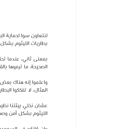
لنتعاون سوا لحماية الب
بطاريات الليثوم بشكل 
بمعنى ثاني، عندما تحتا
الصحيحة. ما ترموها بالق
واعلموا إنه هناك بعض ا
المثال، لا تفككوا البطا
عشان نخلي بيئتنا نظيف
الليثوم بشكل آمن وصح