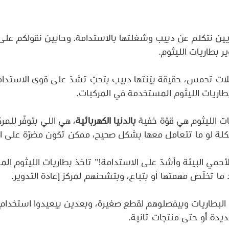
جايين نتكلم عن دبيب وشغلتها بالاستدامة. وحابين نقولكم على
ر بطاريات الليثوم.
ات تحمس، حقيقة بيّنتها دبيب بتحبّ تشدّ على قوى الاستدامة
بطاريات الليثوم المستخدمة في المركبات.
ات الليثوم هي قوّة خفية 
بالدنيا الكهربائية
، هي اللي بتوفّر للم
 لو ما تتعامل معها بشكل صحيح، ممكن تكون مضرّة على الب
لأحمي البيئة وأشدّ على الاستدامة!" تاخذ بطاريات الليثوم ا
 ما تخلّص مهمتها أو بتباع، وبتشحنهم لمركز إعادة التدوير.
وا البطاريات وبيفصلوهم لقطع صغيرة، وبعدين بيعيدوا استخدام ا
يدة أو حتى منتجات تانية.