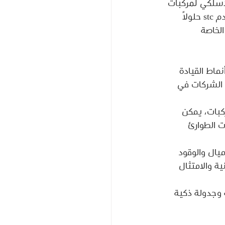
ل السلكي أو اللاسلكي لمركبات 
الشركة، مما يوفر بيانات دقيقة وفعالة حول تحركات السائقين وسيارات الأسطول. يقدم stc حلولًا 
لخاصة 
انات مفصلة حول أنماط القيادة 
 الشركات في 
كبات، يمكن 
ت الطوارئ 
مفصلة حول الأميال والوقود 
ة والامتثال 
خدام تقنيات تنبؤية وجدولة ذكية 