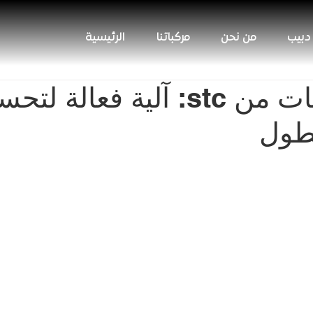
 دبيب
من نحن
مركباتنا
الرئيسية
تتبع المركبات من stc: آلية فعالة ل
سطول