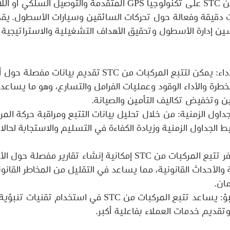
تعتمد تتبع المركبات من STC على تكنولوجيا GPS المتقدمة والتوصي
 إدارة الأسطول وتحقيق الأهداف التشغيلية والاستراتيجية ا
1. مراقبة السائقين والأداء: يمكن لتتبع المركبات من STC تقديم بي
خطرة والأداء الوقود وعمليات الفرامل والتسارع، وهو ما يساعد
 وتخفيض تكاليف التأمين والصيانة. 
داول الزمنية: من خلال تحليل بيانات التتبع ومراقبة حركة المر
لجداول الزمنية وزيادة الكفاءة في التسليم والاستجابة لحالا
3. الامتثال والتقارير: يوفر تتبع المركبات من STC إمكانية إنشاء تقارير 
والأحداث القانونية، مما يساعد في التقليل من المخاطر القانوني
ان. 
4. تقنيات الجدولة والتنبؤ: يساعد تتبع المركبات من STC في است
تقديم خدمات العملاء بفاعلية أكبر. 