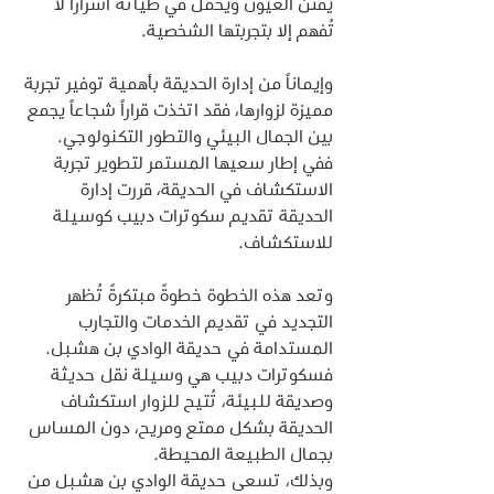
يُفتن العيون ويحمل في طياته أسراراً لا 
تُفهم إلا بتجربتها الشخصية.
وإيماناً من إدارة الحديقة بأهمية توفير تجربة 
مميزة لزوارها، فقد اتخذت قراراً شجاعاً يجمع 
بين الجمال البيئي والتطور التكنولوجي. 
ففي إطار سعيها المستمر لتطوير تجربة 
الاستكشاف في الحديقة، قررت إدارة 
الحديقة تقديم سكوترات دبيب كوسيلة 
للاستكشاف.
وتعد هذه الخطوة خطوةً مبتكرةً تُظهر 
التجديد في تقديم الخدمات والتجارب 
المستدامة في حديقة الوادي بن هشبل. 
فسكوترات دبيب هي وسيلة نقل حديثة 
وصديقة للبيئة، تُتيح للزوار استكشاف 
الحديقة بشكل ممتع ومريح، دون المساس 
بجمال الطبيعة المحيطة.
وبذلك، تسعى حديقة الوادي بن هشبل من 