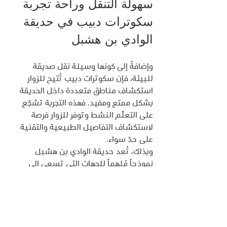
سهولة التنقل وراحة تجربة 
سكوترات دبيب في حديقة 
الوادي بن هشبل
وإضافةً إلى كونها وسيلة نقل صديقة 
للبيئة، فإن سكوترات دبيب تُتيح للزوار 
استكشاف مناطق متعددة داخل الحديقة 
بشكل ممتع ومفيد. فهذه التجربة تشجّع 
على التعلّم النشط وتوفر للزوار فرصة 
لاستكشاف التفاصيل الطبيعية والتقنية 
على حدّ سواء.
وبذلك، تُعد حديقة الوادي بن هشبل 
نموذجاً مُلهماً للجهات التي تسعى إلى 
تحقيق التوازن بين الابتكار والاستدامة في 
تجاربها الترفيهية والبيئية. فهذه الحديقة 
تُظهر كيف يمكن للتقنيات الحديثة أن 
تُستخدم لتعزيز تجربة الاستكشاف في 
الطبيعة، دون المساس بجمالها وجاذبيتها.