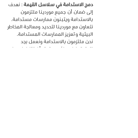
دمج الاستدامة في سلاسل القيمة 
: نهدف 
إلى ضمان أن جميع موردينا ملتزمون 
بالاستدامة ويتبنون ممارسات مستدامة. 
نتعاون مع موردينا لتحديد ومعالجة المخاطر 
البيئية وتعزيز الممارسات المستدامة.
نحن ملتزمون بالاستدامة ونعمل بجد 
لتحقيقها. نحن نؤمن بقوة بأن التكنولوجيا 
يمكن أن تكون قوة إيجابية للتغيير، ونتطلع 
إلى استخدام إمكانياتنا لجعل عالمنا أفضل.
هيكل حوكمة الاستدامة
لضمان دمج استراتيجيتنا وقيم الاستدامة 
في جميع جوانب اتخاذ القرار في الشركة، 
أنشأنا هيكل حوكمة مخصص للمسؤولية 
عن جهود الاستدامة. هذا الهيكل يضمن 
تنفيذ استراتيجيتنا، ووضع الأهداف، 
والتقارير، وبناء العلاقات مع أصحاب 
المصلحة الخارجيين.