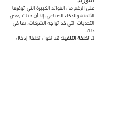
على الرغم من الفوائد الكبيرة التي توفرها 
الأتمتة والذكاء الصناعي، إلا أن هناك بعض 
التحديات التي قد تواجه الشركات، بما في 
ذلك:
1. تكلفة التنفيذ
: قد تكون تكلفة إدخال 
الأتمتة والذكاء الصناعي مرتفعة، مما يمثل 
تحديًا للشركات الصغيرة والمتوسطة.
2. التدريب والمهارات
: يتطلب استخدام هذه 
التقنيات تدريبًا متخصصًا للموظفين لضمان 
تحقيق أقصى استفادة منها.
3. حماية البيانات والأمان
: يجب ضمان 
حماية البيانات الحساسة من التهديدات 
الأمنية المحتملة.
4. التكامل مع الأنظمة الحالية
: قد يكون من 
الصعب دمج الأتمتة والذكاء الصناعي مع 
الأنظمة الحالية للشركة، مما يتطلب 
تخطيطًا وتنفيذًا دقيقين.
6. الحلول المقترحة للتغلب على 