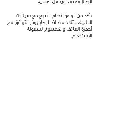
الجهاز معتمد ويحمل ضمان.
تأكد من توافق نظام التتبع مع سيارتك 
الحالية، وتأكد من أن الجهاز يوفر التوافق مع 
أجهزة الهاتف والكمبيوتر لسهولة 
الاستخدام.
لا تنسى قراءة تقييمات المستخدمين 
السابقين والاطلاع على تجاربهم مع الجهاز 
المطلوب، حتى تكون قادرًا على اتخاذ القرار 
الصحيح. كذلك، اختر بائع يوفر خدمات ما بعد 
البيع والدعم الفني.
بمعرفة الفوائد وعوامل اختيار جهاز التتبع 
المناسب، يمكن أن يكون السؤال التالي هو: 
من أين يمكن شراء جهاز تتبع؟ يمكن 
للمستهلكين شراء أجهزة التتبع من محال 
بيع التجزئة، أو عبر الإنترنت من المواقع 
الإلكترونية المتخصصة، أو من مزودي 
الخدمات المتخصصة في مجال التتبع. يجب 
على المستهلكين أن يقارنوا بين الخيارات 