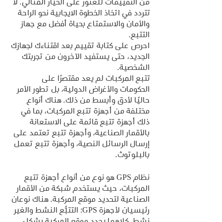
من التقييمات للعثور على الخيار المثالي. لا 
تتردد في اتخاذ الخطوة الايجابية نحو الراحة 
والأمان والاستمتاع بحياة أفضل مع جهاز 
التتبع.
احرص على كتابة تقييم بعد اقتناءك لجهازك 
الجديد، حتى يستفيد الآخرون من تجربتك 
الشخصية.
تتبع المركبات لم يعد مقتصرًا على 
الحكومات والأغراض الدولية، بل تطور الأمر 
حاليًا لأدق وأبسط من ذلك. هناك أنواع 
مختلفة من أجهزة تتبع المركبات، بما في 
ذلك أجهزة تتبع قائمة على الاستعانة 
بالأقمار الصناعية، وأجهزة تتبع تعتمد على 
إرسال الرسائل النصية، وأجهزة تتبع تعمل 
بالبلوتوث.
نظام GPS هو نوع من أنواع أجهزة تتبع 
المركبات، حيث يستخدم شبكة من الأقمار 
الصناعية لتحديد موقع المركبة. هناك نوعان 
رئيسيان لأجهزة GPS: التتبُّع النشط والغير 
نشط. كلاهما يحدد موقع المركبة بشكل 