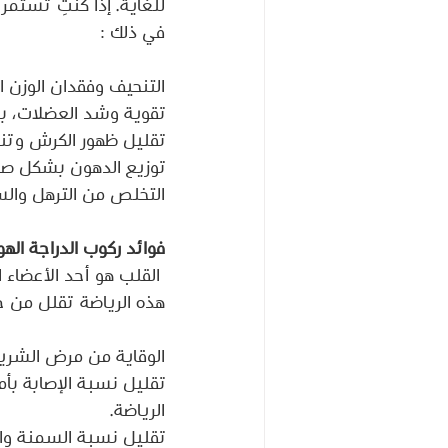
للغاية. إذا كنتِ تستم
في ذلك :
التنحيف وفقدان الوزن ال
تقوية وشد العضلات، بم
تقليل ظهور الكرش وتن
توزيع الدهون بشكل صحي
التخلص من الترهل والس
فوائد ركوب الدراجة الهو
 القلب هو أحد الأعضا
هذه الرياضة تقلل من خط
الوقاية من مرض الشريا
الرياضة.
تقليل نسبة السمنة وا