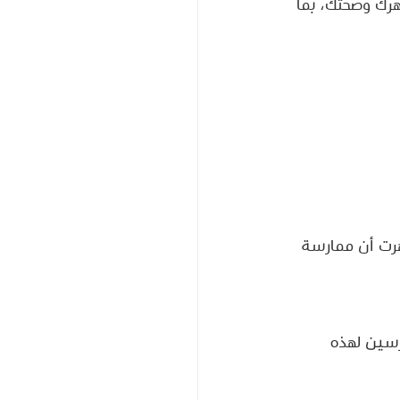
هرك وصحتك، بما 
هرت أن ممارسة 
18% مقارنة بغير الممارسين لهذه 