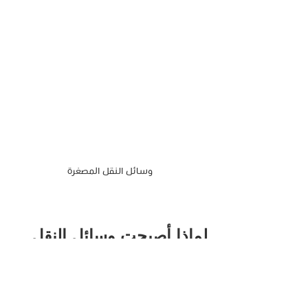
وسائل النقل المصغرة
لماذا أصبحت وسائل النقل 
المصغرةmicro m0 أكثر 
شعبية ؟