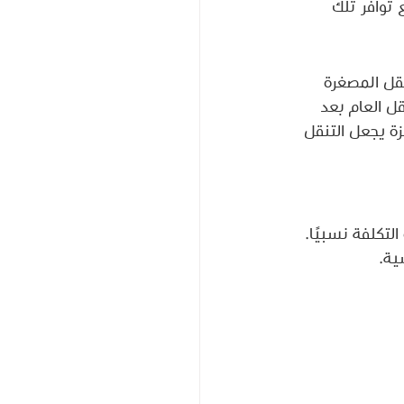
توافر تلك 
قل المصغرة 
قل العام بعد 
ة يجعل التنقل 
إن أجهزة التنقل المصغرة micro mobility ميسورة التكلفة نسبيًا. 
ية.