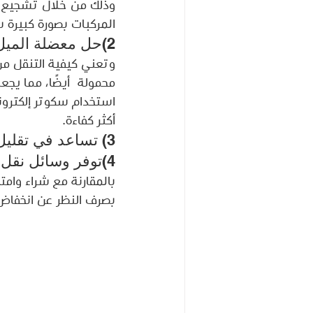
وذلك من خلال تشجيع ال
المركبات بصورة كبيرة 
2)حل معضلة الميل الأول والأخير:
وتعني كيفية التنقل من 
محمولة  أيضًا، مما يجعل
استخدام سكوتر إلكتروني
أكثر كفاءة.
3) تساعد في تقليل تلوث الهواء.
4)توفر وسائل نقل شخصية ميسورة التكلفة للمسافرين:
بصرف النظر عن انخفاض ا