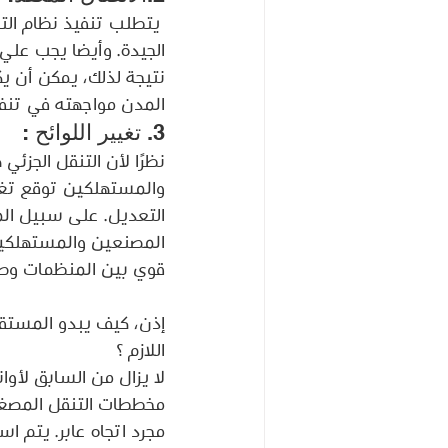
 يتطلب تنفيذ نظام ال
الجيدة. وأيضا يجب علي
نتيجة لذلك، يمكن أن ي
المدن مواجهته في تنفي
3. تغيير اللوائح : 
نظرًا لأن التنقل الجز
والمستهلكين توقع تغيير 
التعديل. على سبيل المث
المصنعين والمستهلكين 
قوي بين المنظمات وص
إذن، كيف يبدو المستقب
اللازم ؟ 
لا يزال من السابق لأوان
مخططات التنقل المصغر.
مجرد اتجاه عابر. يتم ا