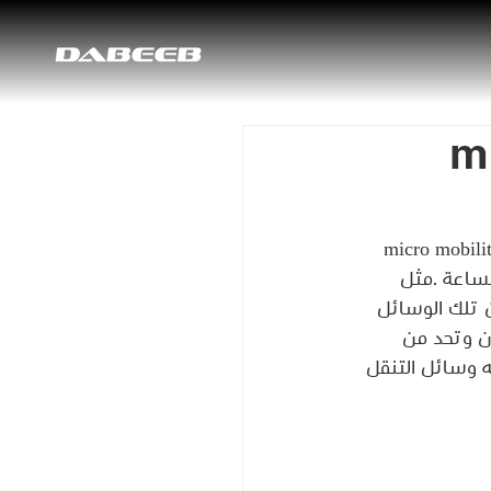
micr
في ظل التطور السريع لوسائل النقل مؤخرا , انتشر مصطلح وسائل التنقل المصغرة micro mobility 
ة خفيفة الوزن  والتي تعمل بسرعة أقل من 25 كم /الساعة .مثل 
ن تلك الوسائل 
ن وتحد من 
ه وسائل التنقل 