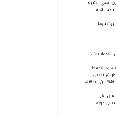
يرين، فهي تشبه 
وحدة طاقة 
يرى فيها 
 والدواسات، 
مجرد الضغط 
طريق تدبيل 
التروس في الدراجة، وتكون هذه التروس منخفض يوفر 30% من الطاقة، متوسط يوفر 60% من الطاقة، 
لدعس على 
بقى دورها 