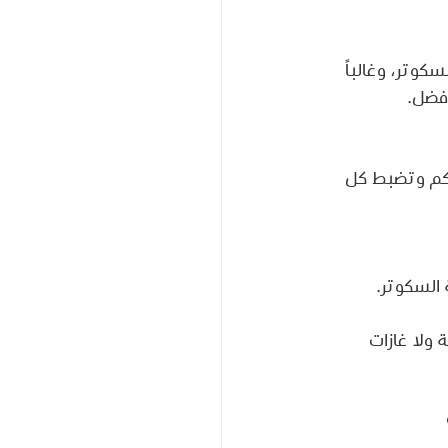
كوتر، وغالباً 
أفضل.
حكم وتضبط كل 
السكوتر.
ولا غازات 