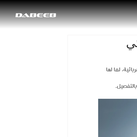
ئي
بائية، لما لها 
بالتفصيل.